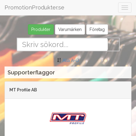
PromotionProdukter.se
Togg
navig
Produkter
Varumärken
Företag
Alla A-Ö
Supporterflaggor
MT Profile AB