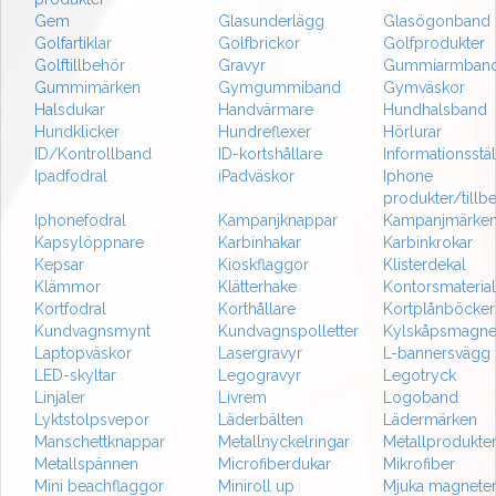
Gem
Glasunderlägg
Glasögonband
Golfartiklar
Golfbrickor
Golfprodukter
Golftillbehör
Gravyr
Gummiarmban
Gummimärken
Gymgummiband
Gymväskor
Halsdukar
Handvärmare
Hundhalsband
Hundklicker
Hundreflexer
Hörlurar
ID/Kontrollband
ID-kortshållare
Informationsstäl
Ipadfodral
iPadväskor
Iphone
produkter/tillb
Iphonefodral
Kampanjknappar
Kampanjmärke
Kapsylöppnare
Karbinhakar
Karbinkrokar
Kepsar
Kioskflaggor
Klisterdekal
Klämmor
Klätterhake
Kontorsmaterial
Kortfodral
Korthållare
Kortplånböcker
Kundvagnsmynt
Kundvagnspolletter
Kylskåpsmagne
Laptopväskor
Lasergravyr
L-bannersvägg
LED-skyltar
Legogravyr
Legotryck
Linjaler
Livrem
Logoband
Lyktstolpsvepor
Läderbälten
Lädermärken
Manschettknappar
Metallnyckelringar
Metallprodukte
Metallspännen
Microfiberdukar
Mikrofiber
Mini beachflaggor
Miniroll up
Mjuka magnete