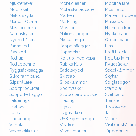
Mjukreflexer
Mobilcleaner
Mobilhållare
Mobilskal
Mobilskalladdare
Musmattor
Mäklarskyltar
Märken
Märken Brodera
Märken Gummi
Märkning
Mässdukar
Mässprodukter
Mössor
Namnbrickor
Namnskyltar
Nationsflaggor
Nyckelband
Nyckelhållare
Nyckelringar
Ordensband
Pannband
Pappersflaggor
Pins
Plastkort
Popsocket
Profilblock
Roll up
Roll up med vepa
Roll Up Mini
Rolluppennor
Rubiks Kub
Ryggsäckar
Ryggsäcksflagga
Sadelskydd
Sedelklämmor
Silikonarmband
Skistrap
Skyltar
Slipshållare
Slipsklämmor
Solglasögon
Sportprodukter
Sportväskor
Stämplar
Supporterflaggor
Supporterprodukter
Svettband
Tatueringar
Trading
Transfer
Trolleys
Tryck
Trycksaker
Tuubar
Tygmärken
Tält
Underlägg
USB Egen design
Vepor
Vimplar
Visitkort
Visitkortshållare
Vävda etiketter
Vävda märken
Zipperpulls