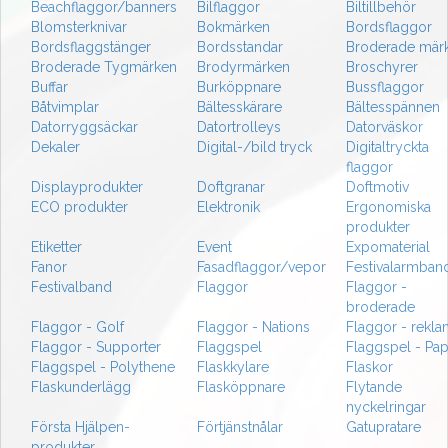
Beachflaggor/banners
Bilflaggor
Biltillbehör
Blomsterknivar
Bokmärken
Bordsflaggor
Bordsflaggstänger
Bordsstandar
Broderade mär
Broderade Tygmärken
Brodyrmärken
Broschyrer
Buffar
Burköppnare
Bussflaggor
Båtvimplar
Bältesskärare
Bältesspännen
Datorryggsäckar
Datortrolleys
Datorväskor
Dekaler
Digital-/bild tryck
Digitaltryckta
flaggor
Displayprodukter
Doftgranar
Doftmotiv
ECO produkter
Elektronik
Ergonomiska
produkter
Etiketter
Event
Expomaterial
Fanor
Fasadflaggor/vepor
Festivalarmban
Festivalband
Flaggor
Flaggor -
broderade
Flaggor - Golf
Flaggor - Nations
Flaggor - rekl
Flaggor - Supporter
Flaggspel
Flaggspel - Pa
Flaggspel - Polythene
Flaskkylare
Flaskor
Flaskunderlägg
Flasköppnare
Flytande
nyckelringar
Första Hjälpen-
Förtjänstnålar
Gatupratare
produkter