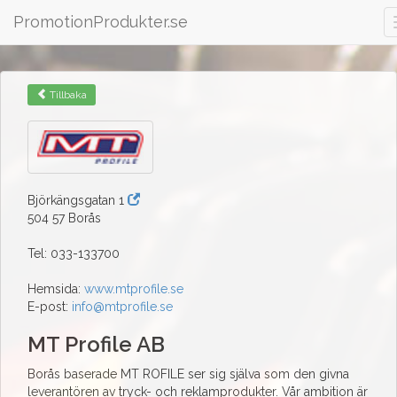
PromotionProdukter.se
Tillbaka
Björkängsgatan 1
504 57 Borås
Tel: 033-133700
Hemsida:
www.mtprofile.se
E-post:
info@mtprofile.se
MT Profile AB
Borås baserade MT ROFILE ser sig själva som den givna
leverantören av tryck- och reklamprodukter. Vår ambition är