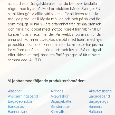
att alltid vara Ditt självklara val när du behöver beställa
något med tryck på. Med produktion både i Sverige, EU
samt Kina gör vi alltid vårt yttersta för att leverera bästa
möjliga produkt till lägsta möjliga pris och på så kort tid
som möjligt. Vi har 20 års erfarenhet från denna bransch
och har alltid jobbat med mottot, ”direkt från fabrik till Er
kunder”, utan mellan händer. Vår webbshop är i sin linda
ännu och kommer utvecklas snabbt med tiden, med nya
produkter hela tiden. Finner ni inte det ni söker här just nu,
tar vi fram det åt er till bästa pris och lev.tid. Slå en signal
eller skicka ett mejl med era förfrågningar, så får ni svara
samma dag. ALLTID!
Vi jobbar med följande produkter/områden:
Affischer
Airbeds
Aktivitetsband
Avspärrningsband
Axelväskor
Bagageband
Bagagebrickor
Bagagebälten
Bagagetags
Bandanas
Banderoller
Banners
Bannerstand
Barmattor
Batterier